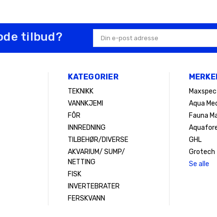
ode tilbud?
E-
postadresse
KATEGORIER
MERKE
TEKNIKK
Maxspec
VANNKJEMI
Aqua Med
FÔR
Fauna Ma
INNREDNING
Aquafor
TILBEHØR/DIVERSE
GHL
AKVARIUM/ SUMP/
Grotech
NETTING
Se alle
FISK
INVERTEBRATER
FERSKVANN