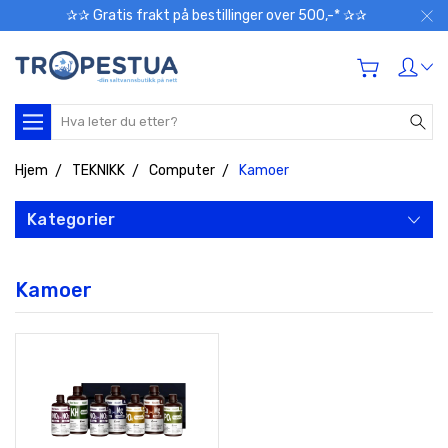
✰✰ Gratis frakt på bestillinger over 500,-* ✰✰
Søk
Hjem
TEKNIKK
Computer
Kamoer
Kategorier
Kamoer