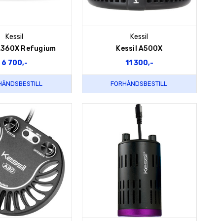
Kessil
Kessil
 A360X Refugium
Kessil A500X
6 700,-
11 300,-
HÅNDSBESTILL
FORHÅNDSBESTILL