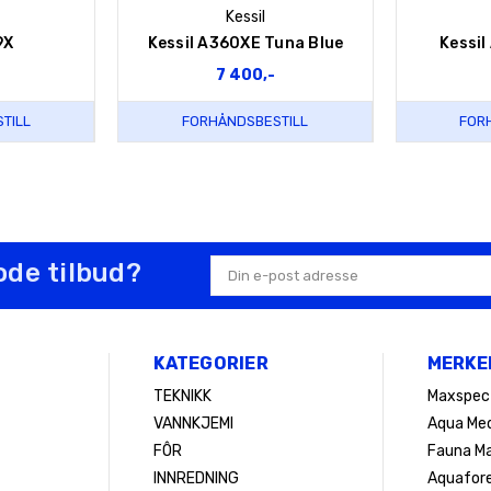
Kessil
9X
Kessil A360XE Tuna Blue
Kessil
-
7 400,-
TILL
FORHÅNDSBESTILL
FOR
ode tilbud?
E-
postadresse
KATEGORIER
MERKE
TEKNIKK
Maxspec
VANNKJEMI
Aqua Med
FÔR
Fauna Ma
INNREDNING
Aquafor