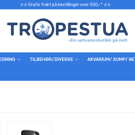
✰✰ Gratis frakt på bestillinger over 500,-* ✰✰
EDNING
TILBEHØR/DIVERSE
AKVARIUM/ SUMP/ N