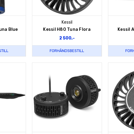
Kessil
una Blue
Kessil H80 Tuna Flora
Kessil
2 500,-
TILL
FORHÅNDSBESTILL
FOR