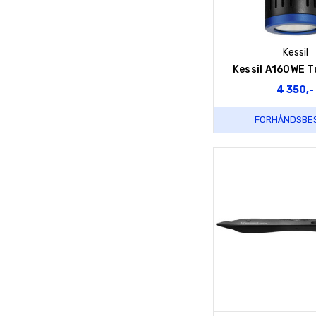
Kessil
Kessil A160WE T
4 350,-
FORHÅNDSBES