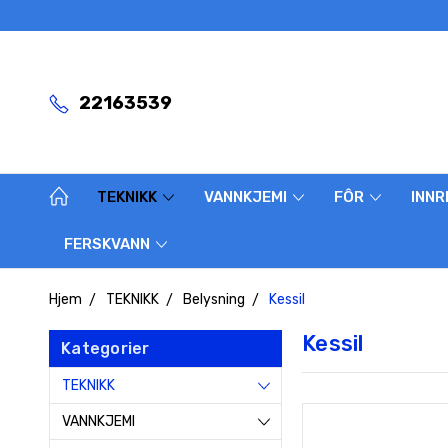
22163539
TEKNIKK
VANNKJEMI
FÔR
INNR
FERSKVANN
Hjem
TEKNIKK
Belysning
Kessil
Kessil
Kategorier
TEKNIKK
VANNKJEMI