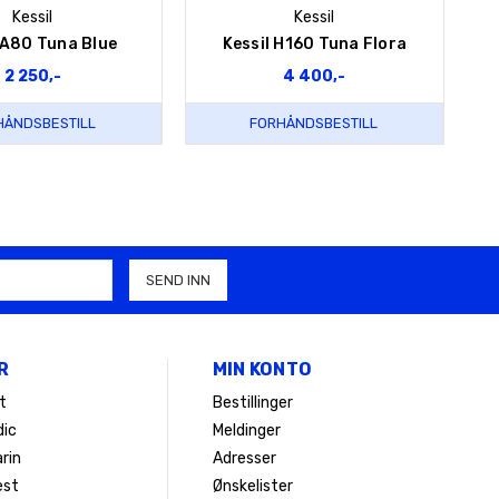
Kessil
Kessil
 A80 Tuna Blue
Kessil H160 Tuna Flora
2 250,-
4 400,-
HÅNDSBESTILL
FORHÅNDSBESTILL
R
MIN KONTO
t
Bestillinger
ic
Meldinger
rin
Adresser
est
Ønskelister