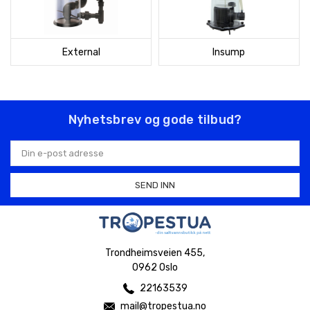
External
Insump
Nyhetsbrev og gode tilbud?
E-
postadresse
Trondheimsveien 455,
0962 Oslo
22163539
mail@tropestua.no