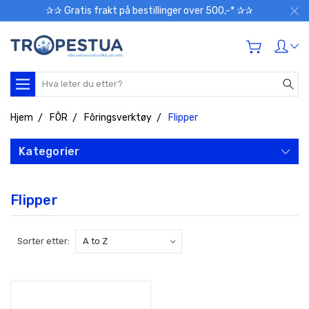
✰✰ Gratis frakt på bestillinger over 500,-* ✰✰
Søk
Hjem
FÔR
Fôringsverktøy
Flipper
Kategorier
Flipper
Sorter etter: