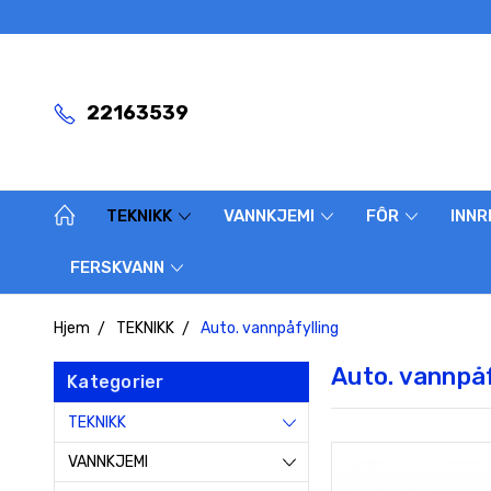
22163539
TEKNIKK
VANNKJEMI
FÔR
INNR
FERSKVANN
Hjem
TEKNIKK
Auto. vannpåfylling
Auto. vannpåf
Kategorier
TEKNIKK
VANNKJEMI