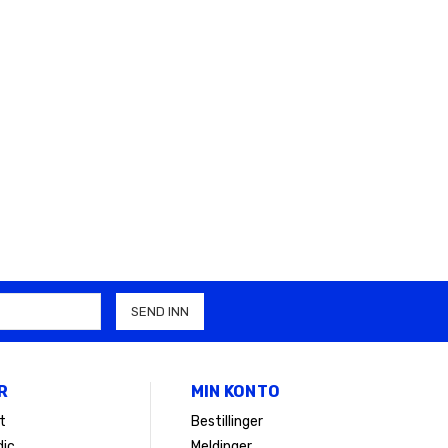
R
MIN KONTO
t
Bestillinger
ic
Meldinger