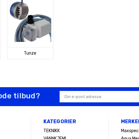
Tunze
ode tilbud?
E-
postadresse
KATEGORIER
MERKE
TEKNIKK
Maxspec
VANNKJEMI
Aqua Med