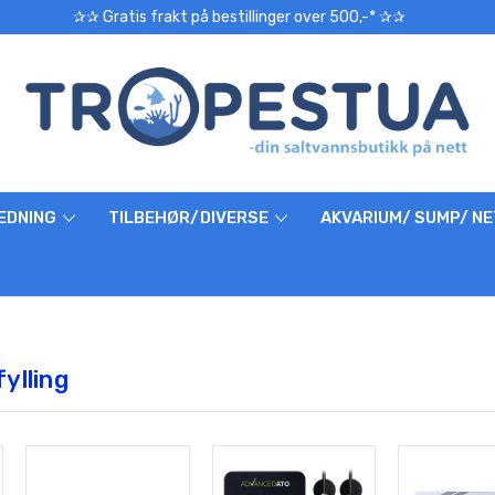
✰✰ Gratis frakt på bestillinger over 500,-* ✰✰
EDNING
TILBEHØR/DIVERSE
AKVARIUM/ SUMP/ N
ylling