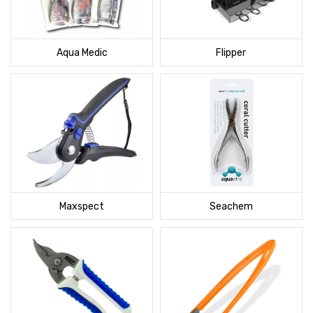
Aqua Medic
Flipper
Maxspect
Seachem